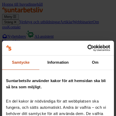
Hoppa till huvudinnehåll
Meny
Verktyg och utbildningar
Artiklar
Webbinarier
Om
Stäng
oss
Kontakt
Nyhetsbrev
AI-assistent
Mina sidor
Logga in med din e-post
Samtycke
Information
Om
E-postadress
*
Logga in
Suntarbetsliv använder kakor för att hemsidan ska bli
Har du inget konto?
så bra som möjligt.
Registrera dig här
En del kakor är nödvändiga för att webbplatsen ska
fungera, och sätts automatiskt. Andra är valfria – och vi
behöver ditt samtycke för att använda dem. De valfria