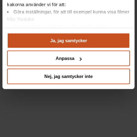
kakorna använder vi för att:
Göra inställningar, för att till exempel kunna visa filmer
från Youtube
Följa statistik med hjälp av Google Analytics
Analysera trafik för att kunna visa riktad information
Ja, jag samtycker
och marknadsföring
Du kan när som helst återta ditt godkännande genom att
klicka på ”hantera kakor” längst ner på sidan, eller mejla
Anpassa
integritet@suntarbetsliv.se.
Nej, jag samtycker inte