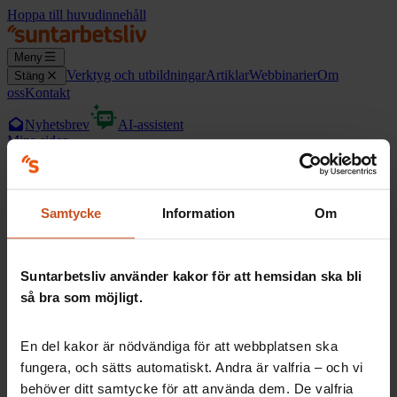
Hoppa till huvudinnehåll
Meny
Verktyg och utbildningar
Artiklar
Webbinarier
Om
Stäng
oss
Kontakt
Nyhetsbrev
AI-assistent
Mina sidor
Logga in med din e-post
Samtycke
Information
Om
E-postadress
*
Logga in
Suntarbetsliv använder kakor för att hemsidan ska bli
Har du inget konto?
så bra som möjligt.
Registrera dig här
En del kakor är nödvändiga för att webbplatsen ska
fungera, och sätts automatiskt. Andra är valfria – och vi
behöver ditt samtycke för att använda dem. De valfria