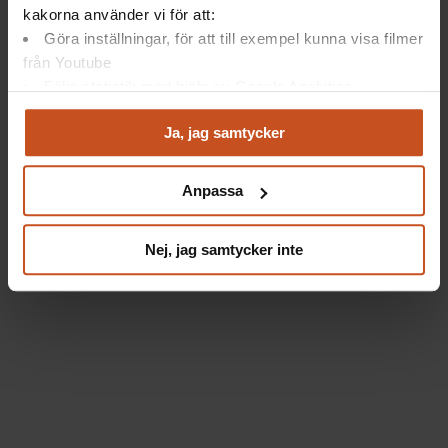
kakorna använder vi för att:
Göra inställningar, för att till exempel kunna visa filmer
från Youtube
Följa statistik med hjälp av Google Analytics
Analysera trafik för att kunna visa riktad information
Ja, jag samtycker
och marknadsföring
Du kan när som helst återta ditt godkännande genom att
klicka på ”hantera kakor” längst ner på sidan, eller mejla
Anpassa
integritet@suntarbetsliv.se.
Nej, jag samtycker inte